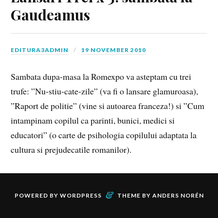
Gaudeamus
EDITURA3ADMIN
19 NOVEMBER 2010
Sambata dupa-masa la Romexpo va asteptam cu trei
trufe: ”Nu-stiu-cate-zile” (va fi o lansare glamuroasa),
”Raport de politie” (vine si autoarea franceza!) si ”Cum
intampinam copilul ca parinti, bunici, medici si
educatori” (o carte de psihologia copilului adaptata la
cultura si prejudecatile romanilor).
&
POWERED BY
WORDPRESS
THEME BY
ANDERS NORÉN