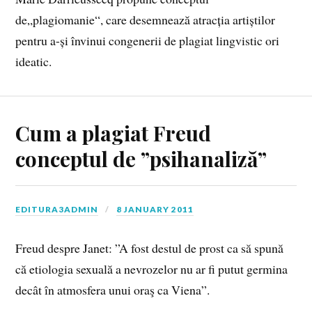
de„plagiomanie“, care desemnează atracția artiștilor
pentru a-și învinui congenerii de plagiat lingvistic ori
ideatic.
Cum a plagiat Freud
conceptul de ”psihanaliză”
EDITURA3ADMIN
8 JANUARY 2011
Freud despre Janet: ”A fost destul de prost ca să spună
că etiologia sexuală a nevrozelor nu ar fi putut germina
decât în atmosfera unui oraş ca Viena”.