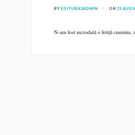
BY
EDITURA3ADMIN
ON
25 AUGU
N-am fost niciodată o fetiță cuminte, i