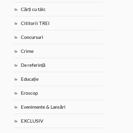
Cărți cu tâlc
Cititorii TREI
Concursuri
Crime
De referință
Educație
Eroscop
Evenimente & Lansări
EXCLUSIV