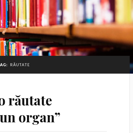
TAG:
RĂUTATE
o răutate
 un organ”