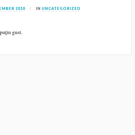
EMBER 2010
IN
UNCATEGORIZED
uţin gust.