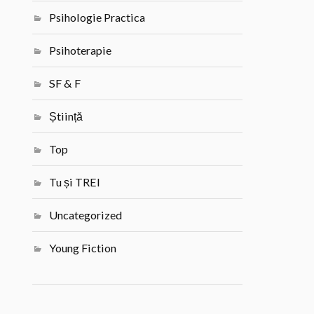
Psihologie Practica
Psihoterapie
SF & F
Știință
Top
Tu și TREI
Uncategorized
Young Fiction