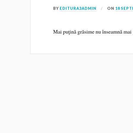
BY
EDITURA3ADMIN
ON
18 SEPT
Mai puţină grăsime nu înseamnă mai p