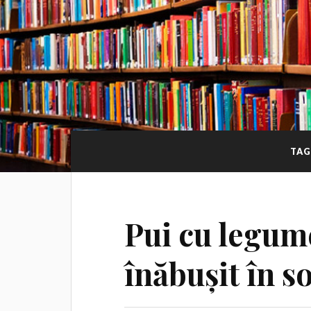
TAG
Pui cu legum
înăbușit în s