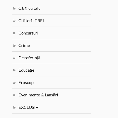
Cărți cu tâlc
Cititorii TREI
Concursuri
Crime
De referință
Educație
Eroscop
Evenimente & Lansări
EXCLUSIV