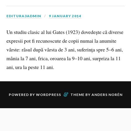
EDITURA3ADMIN
9 JANUARY 2014
Un studiu clasic al lui Gates (1923) dovedește că diverse
expresii pot fi recunoscute de copii numai la anumite
vârste: râsul după vârsta de 3 ani, suferința spre 5–6 ani,
mânia la 7 ani, frica, oroarea la 9–10 ani, surpriza la 11
ani, ura la peste 11 ani.
&
POWERED BY
WORDPRESS
THEME BY
ANDERS NORÉN