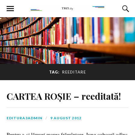
TAG:
REEDITARE
CARTEA ROȘIE – reeditată!
EDITURA3ADMIN
9 AUGUST 2012
Pentru a-şi lămuri marea frămîntare, Jung coboară adînc