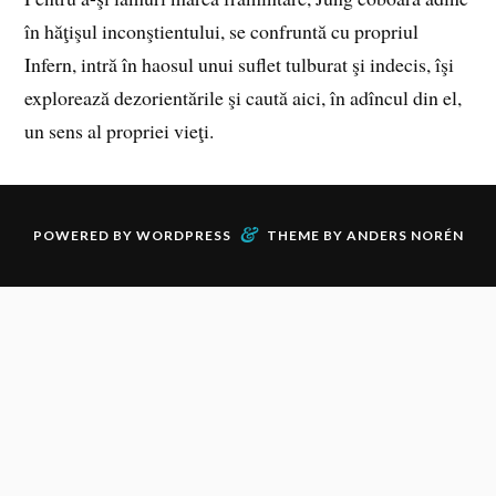
în hăţişul inconştientului, se confruntă cu propriul
Infern, intră în haosul unui suflet tulburat şi indecis, îşi
explorează dezorientările şi caută aici, în adîncul din el,
un sens al propriei vieţi.
&
POWERED BY
WORDPRESS
THEME BY
ANDERS NORÉN