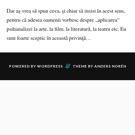
Dar aş vrea să spun ceva, şi chiar să insist în acest sens,
pentru că adesea oamenii vorbesc despre „aplicarea“
psihanalizei la arte, la film, la literatură, la teatru etc. Eu
sunt foarte sceptic în această privinţă…
&
POWERED BY
WORDPRESS
THEME BY
ANDERS NORÉN