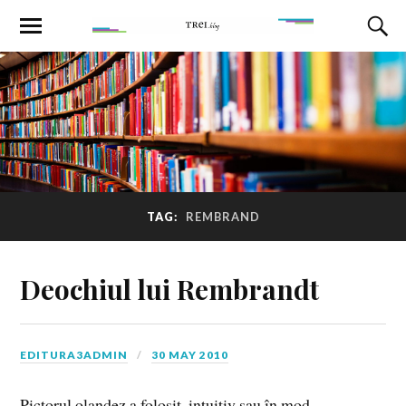
TAG:
REMBRAND
Deochiul lui Rembrandt
EDITURA3ADMIN
30 MAY 2010
Pictorul olandez a folosit, intuitiv sau în mod