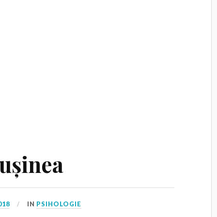
rușinea
018
IN
PSIHOLOGIE