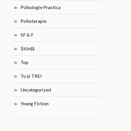
Psihologie Practica
Psihoterapie
SF & F
Știință
Top
Tu și TREI
Uncategorized
Young Fiction