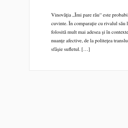
Vinovăția „Îmi pare rău“ este probabil
cuvinte. În comparație cu rivalul său 
folosită mult mai adesea și în contex
nuanțe afective, de la politețea transl
sfâșie sufletul. […]