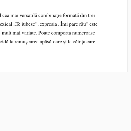
 cea mai versatilă combinație formată din trei
lexical „Te iubesc“, expresia „Îmi pare rău“ este
te mult mai variate. Poate comporta numeroase
ucidă la remușcarea apăsătoare și la căința care