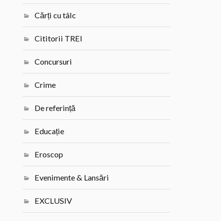
Cărți cu tâlc
Cititorii TREI
Concursuri
Crime
De referință
Educație
Eroscop
Evenimente & Lansări
EXCLUSIV