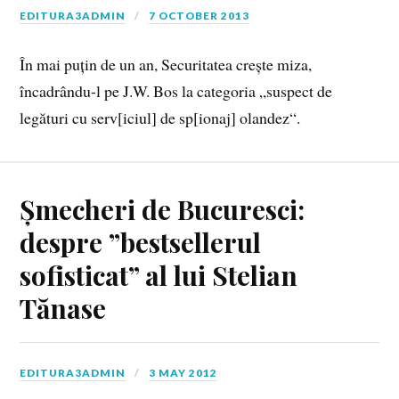
EDITURA3ADMIN
7 OCTOBER 2013
În mai puțin de un an, Securitatea crește miza,
încadrându-l pe J.W. Bos la categoria „suspect de
legături cu serv[iciul] de sp[ionaj] olandez“.
Șmecheri de Bucuresci:
despre ”bestsellerul
sofisticat” al lui Stelian
Tănase
EDITURA3ADMIN
3 MAY 2012