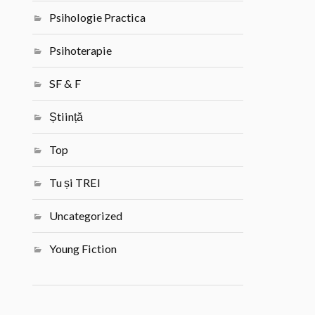
Psihologie Practica
Psihoterapie
SF & F
Știință
Top
Tu și TREI
Uncategorized
Young Fiction