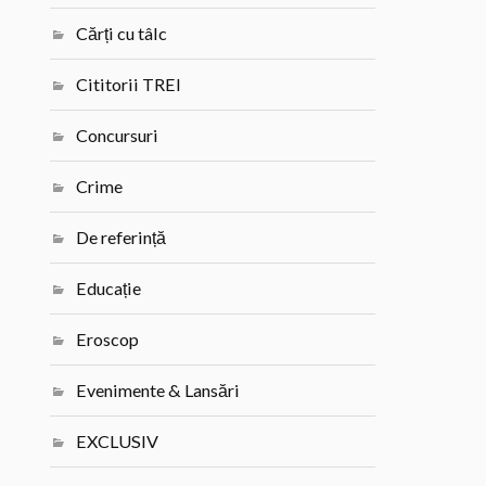
Cărți cu tâlc
Cititorii TREI
Concursuri
Crime
De referință
Educație
Eroscop
Evenimente & Lansări
EXCLUSIV