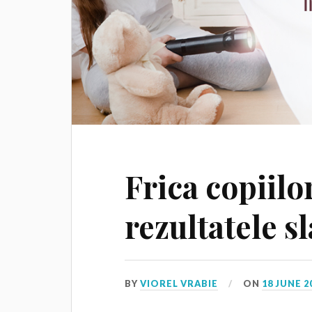
Frica copiilo
rezultatele s
BY
VIOREL VRABIE
ON
18 JUNE 2