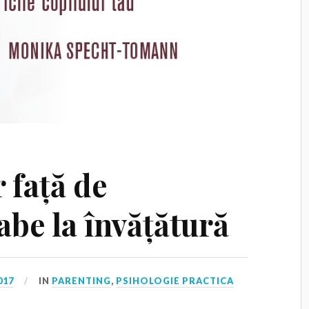
r față de
labe la învățătură
017
IN
PARENTING
,
PSIHOLOGIE PRACTICA