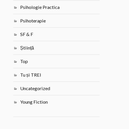
Psihologie Practica
Psihoterapie
SF & F
Știință
Top
Tu și TREI
Uncategorized
Young Fiction