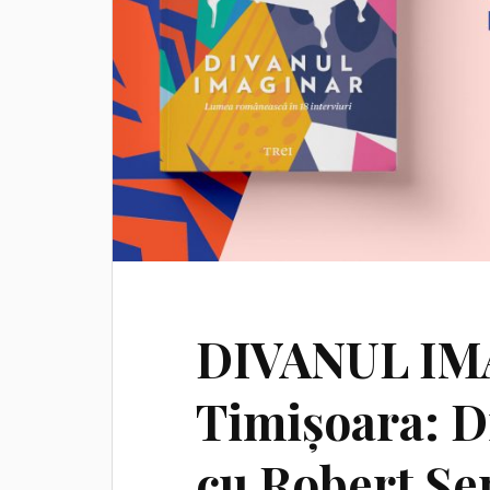
DIVANUL IM
Timișoara: D
cu Robert Șe