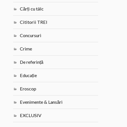
Cărți cu tâlc
Cititorii TREI
Concursuri
Crime
De referință
Educație
Eroscop
Evenimente & Lansări
EXCLUSIV