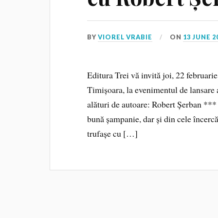
BY
VIOREL VRABIE
ON
13 JUNE 2
Editura Trei vă invită joi, 22 februari
Timișoara, la evenimentul de lansare 
alături de autoare: Robert Șerban ***
bună șampanie, dar și din cele încercăn
trufașe cu […]