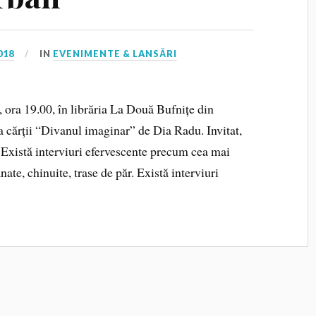
018
IN
EVENIMENTE & LANSĂRI
e, ora 19.00, în librăria La Două Bufnițe din
a cărții “Divanul imaginar” de Dia Radu. Invitat,
 Există interviuri efervescente precum cea mai
ate, chinuite, trase de păr. Există interviuri