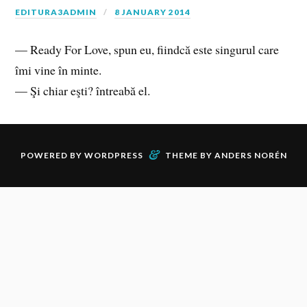
EDITURA3ADMIN
8 JANUARY 2014
— Ready For Love, spun eu, fiindcă este singurul care
îmi vine în minte.
— Şi chiar eşti? întreabă el.
&
POWERED BY
WORDPRESS
THEME BY
ANDERS NORÉN