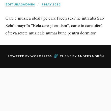
EDITURA3ADMIN
9 MAY 2010
Care e muzica ideală pe care faceți sex? ne întreabă Sab
Schönmayr în ”Relaxare și erotism”, carte în care oferă
câteva rețete muzicale numai bune pentru dormitor.
&
POWERED BY
WORDPRESS
THEME BY
ANDERS NORÉN