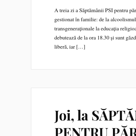
A treia zi a Săptămânii PSI pentru păr
gestionat în familie: de la alcoolismul
transgeneraționale la educația religioas
debutează de la ora 18.30 și sunt găzdu
liberă, iar […]
Joi, la SĂP
PENTRU PĂRI