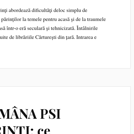
inți abordează dificultăți deloc simplu de
 părinților la temele pentru acasă și de la traumele
ă într-o eră seculară și tehnicizată. Întâlnirile
ite de librăriile Cărturești din țară. Intrarea e
TĂMÂNA PSI
NȚI: ce