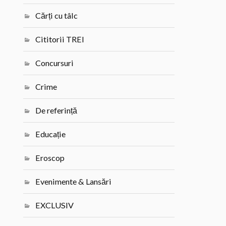
Cărți cu tâlc
Cititorii TREI
Concursuri
Crime
De referință
Educație
Eroscop
Evenimente & Lansări
EXCLUSIV