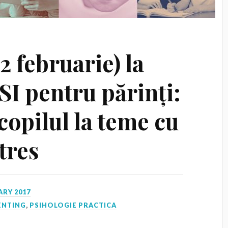
 februarie) la
I pentru părinți:
 copilul la teme cu
tres
ARY 2017
ENTING
,
PSIHOLOGIE PRACTICA