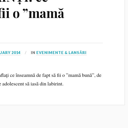
fii o ”mamă
UARY 2014
IN
EVENIMENTE & LANSĂRI
aflați ce înseamnă de fapt să fii o ”mamă bună”, de
e adolescent să iasă din labirint.