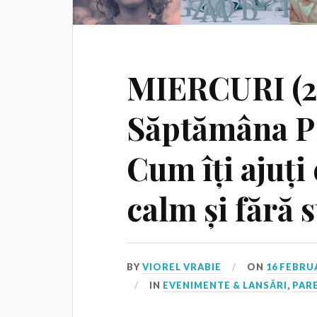
MIERCURI (22
Săptămâna PS
Cum îți ajuți
calm și fără s
BY
VIOREL VRABIE
ON
16 FEBRU
IN
EVENIMENTE & LANSĂRI
,
PAR