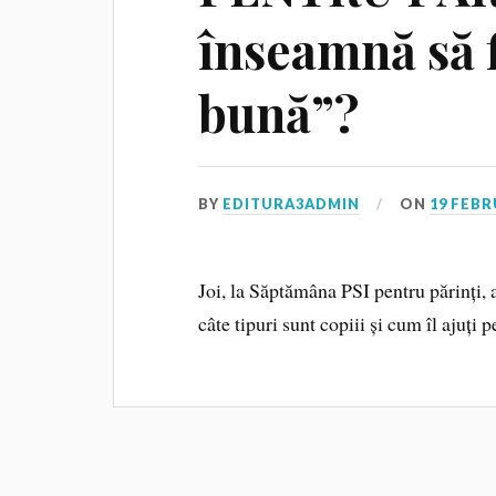
înseamnă să 
bună”?
BY
EDITURA3ADMIN
ON
19 FEBR
Joi, la Săptămâna PSI pentru părinți, 
câte tipuri sunt copiii și cum îl ajuți p