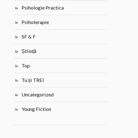
Psihologie Practica
Psihoterapie
SF & F
Știință
Top
Tu și TREI
Uncategorized
Young Fiction