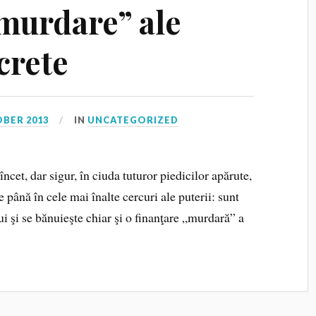
”murdare” ale
ecrete
OBER 2013
IN
UNCATEGORIZED
cet, dar sigur, în ciuda tuturor piedicilor apărute,
 până în cele mai înalte cercuri ale puterii: sunt
i şi se bănuieşte chiar şi o finanţare „murdară” a