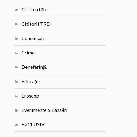
Cărți cu tâlc
Cititorii TREI
Concursuri
Crime
De referință
Educație
Eroscop
Evenimente & Lansări
EXCLUSIV