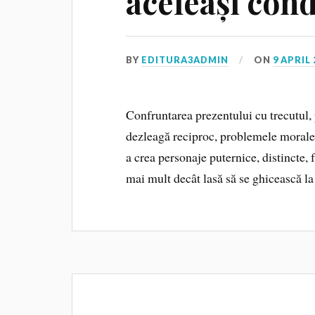
aceleași condi
BY
EDITURA3ADMIN
ON
9 APRIL 
Confruntarea prezentului cu trecutul, 
dezleagă reciproc, problemele morale p
a crea personaje puternice, distincte
mai mult decât lasă să se ghicească la