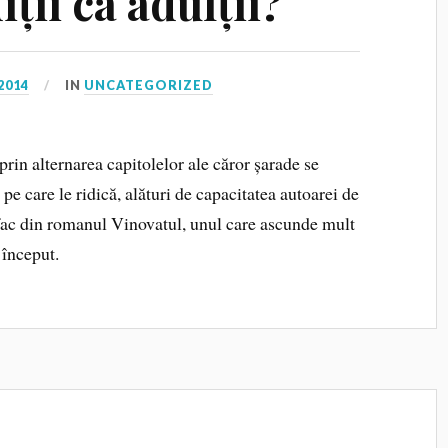
ții ca adulții?
2014
IN
UNCATEGORIZED
prin alternarea capitolelor ale căror șarade se
e care le ridică, alături de capacitatea autoarei de
, fac din romanul Vinovatul, unul care ascunde mult
 început.