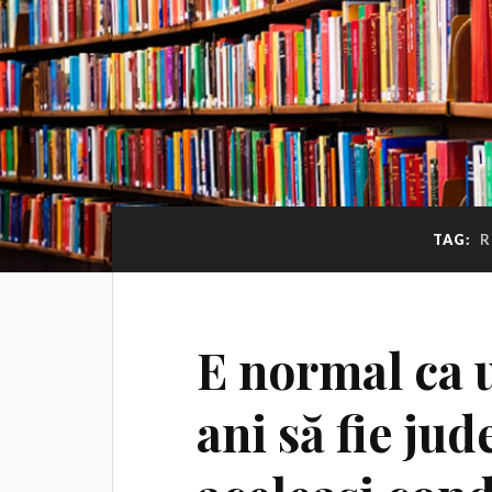
TAG:
R
E normal ca u
ani să fie ju