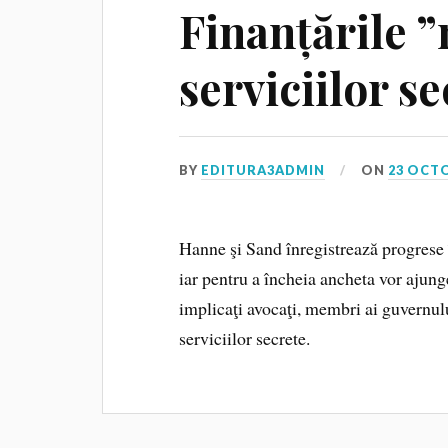
Finanțările 
serviciilor s
BY
EDITURA3ADMIN
ON
23 OCT
Hanne şi Sand înregistrează progrese în
iar pentru a încheia ancheta vor ajunge
implicaţi avocaţi, membri ai guvernulu
serviciilor secrete.