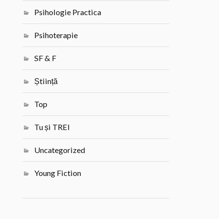
Psihologie Practica
Psihoterapie
SF & F
Știință
Top
Tu și TREI
Uncategorized
Young Fiction