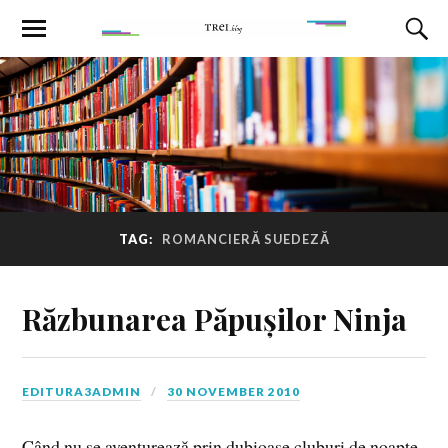
TAG:
ROMANCIERĂ SUEDEZĂ
Răzbunarea Păpușilor Ninja
EDITURA3ADMIN
30 NOVEMBER 2010
Când nu se aventurează prin dubioase cluburi de noapte,