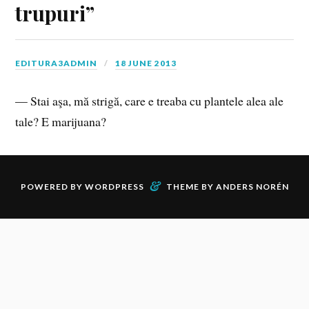
trupuri”
EDITURA3ADMIN
18 JUNE 2013
— Stai aşa, mă strigă, care e treaba cu plantele alea ale
tale? E marijuana?
&
POWERED BY
WORDPRESS
THEME BY
ANDERS NORÉN