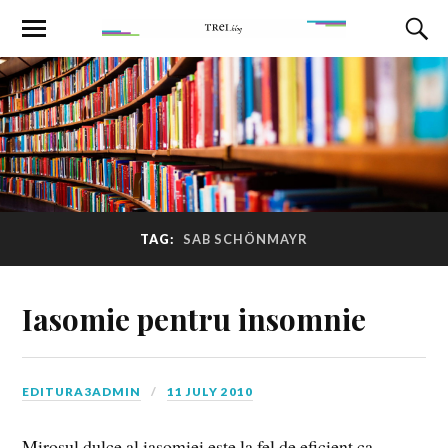
TAG:
SAB SCHÖNMAYR
Iasomie pentru insomnie
EDITURA3ADMIN
11 JULY 2010
Mirosul dulce al iasomiei este la fel de eficient ca