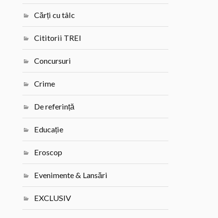
Cărți cu tâlc
Cititorii TREI
Concursuri
Crime
De referință
Educație
Eroscop
Evenimente & Lansări
EXCLUSIV