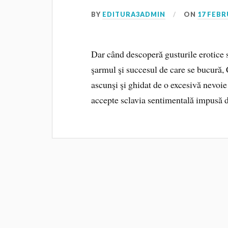
BY
EDITURA3ADMIN
ON
17 FEBR
Dar când descoperă gusturile erotice s
şarmul şi succesul de care se bucură,
ascunşi şi ghidat de o excesivă nevoie
accepte sclavia sentimentală impusă 