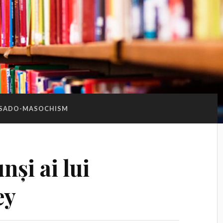
SADO-MASOCHISM
și ai lui
ey