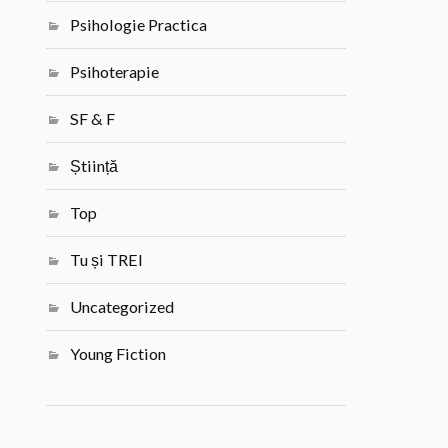
Psihologie Practica
Psihoterapie
SF & F
Știință
Top
Tu și TREI
Uncategorized
Young Fiction