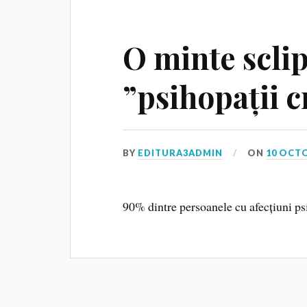
O minte scli
”psihopații c
BY
EDITURA3ADMIN
ON
10 OCT
90% dintre persoanele cu afecțiuni ps