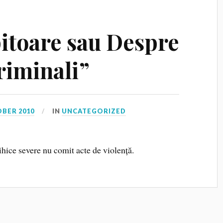
pitoare sau Despre
riminali”
OBER 2010
IN
UNCATEGORIZED
ihice severe nu comit acte de violență.