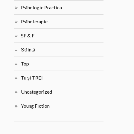
Psihologie Practica
Psihoterapie
SF & F
Știință
Top
Tu și TREI
Uncategorized
Young Fiction