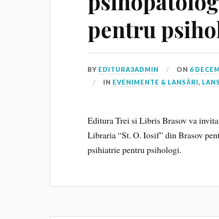
psihopatologi
pentru psiho
BY
EDITURA3ADMIN
ON
6 DECEM
IN
EVENIMENTE & LANSĂRI
,
LANS
Editura Trei si Libris Brasov va invit
Libraria “St. O. Iosif” din Brasov pen
psihiatrie pentru psihologi.