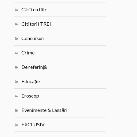
Cărți cu tâlc
Cititorii TREI
Concursuri
Crime
De referință
Educație
Eroscop
Evenimente & Lansări
EXCLUSIV