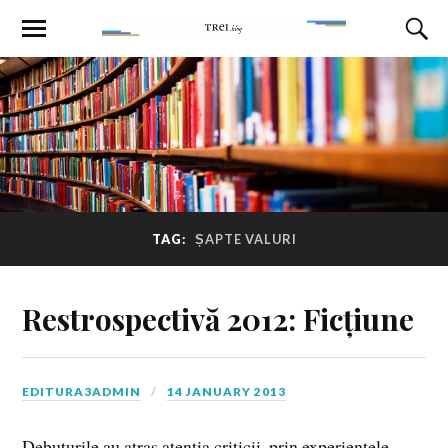
TAG:
ȘAPTE VALURI
Restrospectivă 2012: Ficțiune
EDITURA3ADMIN
14 JANUARY 2013
Debuturile au atras atenţia criticii, prin experienţele