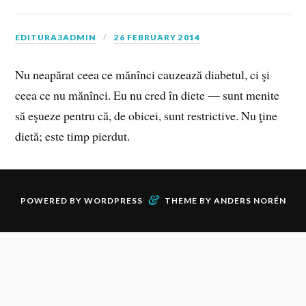
EDITURA3ADMIN
26 FEBRUARY 2014
Nu neapărat ceea ce mănînci cauzează diabetul, ci şi
ceea ce nu mănînci. Eu nu cred în diete — sunt menite
să eşueze pentru că, de obicei, sunt restrictive. Nu ţine
dietă; este timp pierdut.
&
POWERED BY
WORDPRESS
THEME BY
ANDERS NORÉN