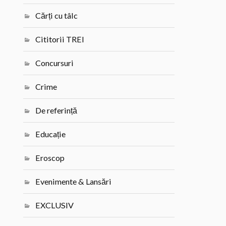
Cărți cu tâlc
Cititorii TREI
Concursuri
Crime
De referință
Educație
Eroscop
Evenimente & Lansări
EXCLUSIV