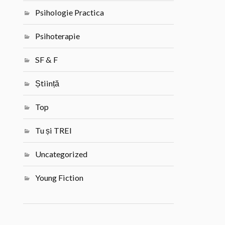
Psihologie Practica
Psihoterapie
SF & F
Știință
Top
Tu și TREI
Uncategorized
Young Fiction