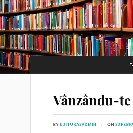
T
Vânzându-te
BY
EDITURA3ADMIN
ON
23 FEBR