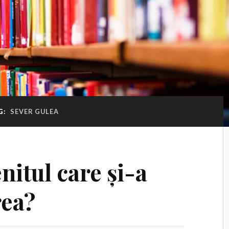
G:
SEVER GULEA
nitul care și-a
rea?