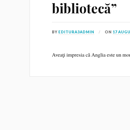
bibliotecă”
BY
EDITURA3ADMIN
ON
17 AUGU
Aveaţi impresia că Anglia este un mon