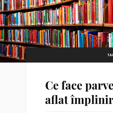
TA
Ce face parve
aflat împlini