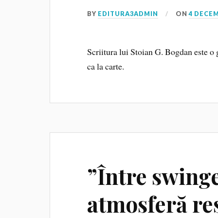
BY
EDITURA3ADMIN
ON
4 DECEM
Scriitura lui Stoian G. Bogdan este o 
ca la carte.
”Între swing
atmosferă re