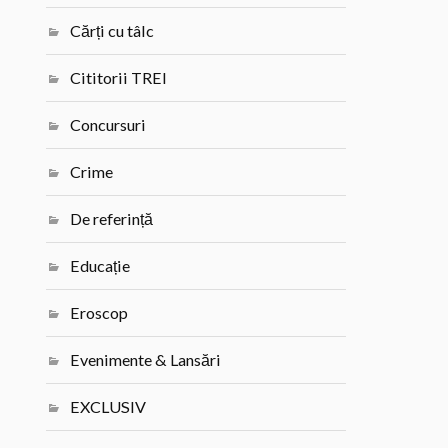
Cărți cu tâlc
Cititorii TREI
Concursuri
Crime
De referință
Educație
Eroscop
Evenimente & Lansări
EXCLUSIV