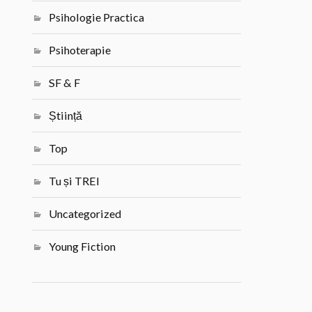
Psihologie Practica
Psihoterapie
SF & F
Știință
Top
Tu și TREI
Uncategorized
Young Fiction