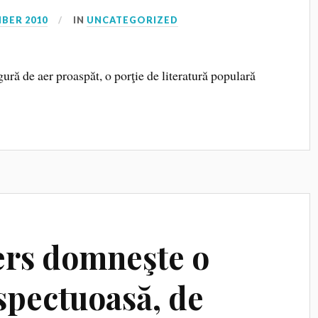
BER 2010
IN
UNCATEGORIZED
gură de aer proaspăt, o porţie de literatură populară
ers domneşte o
spectuoasă, de