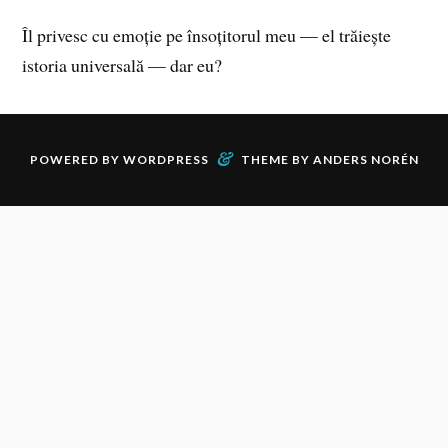
Îl privesc cu emoție pe însoțitorul meu — el trăiește
istoria universală — dar eu?
&
POWERED BY
WORDPRESS
THEME BY
ANDERS NORÉN