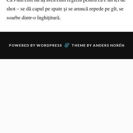
shot – se dă capul pe spate și se aruncă repede pe gît, se
soarbe dintr-o înghițitură.
&
POWERED BY
WORDPRESS
THEME BY
ANDERS NORÉN