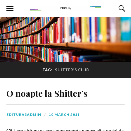
TAG:
SHITTER’S CLUB
O noapte la Shitter’s
EDITURA3ADMIN
10 MARCH 2011
Că l-am citit nu aș avea cum regreta pentru că e un fel de