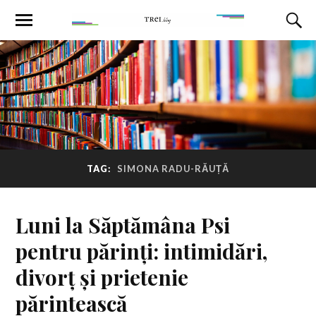
TAG:
SIMONA RADU-RĂUȚĂ
Luni la Săptămâna Psi
pentru părinți: intimidări,
divorț și prietenie
părintească