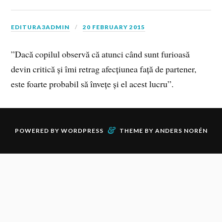
EDITURA3ADMIN
20 FEBRUARY 2015
”Dacă copilul observă că atunci când sunt furioasă
devin critică și îmi retrag afecțiunea față de partener,
este foarte probabil să învețe și el acest lucru”.
&
POWERED BY
WORDPRESS
THEME BY
ANDERS NORÉN