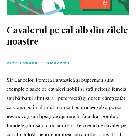
Cavalerul pe cal alb din zilele
noastre
VIOREL VRABIE
8 MAY 2021
Sir Lancelot, Femeia Fantastică și Superman sunt
exemple clasice de cavaleri nobili și strălucitori: femeia
sau bărbatul altruist(ă), puternic(ă) și descurcăreț(eață)
care ajunge în ultimul moment pentru a‑i salva pe cei
nevinovați sau lipsiți de apărare în fața dra‑ gonilor,
fărădelegilor sau răufăcătorilor. Termenul de cavaler pe
cal alb, folosit pentru numirea salvatorilor, a fost […]