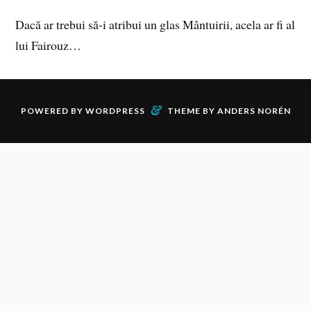
Dacă ar trebui să-i atribui un glas Mântuirii, acela ar fi al
lui Fairouz…
&
POWERED BY
WORDPRESS
THEME BY
ANDERS NORÉN