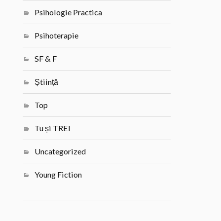
Psihologie Practica
Psihoterapie
SF & F
Știință
Top
Tu și TREI
Uncategorized
Young Fiction