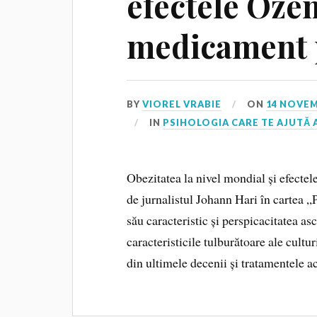
efectele Oze
medicament p
BY
VIOREL VRABIE
ON
14 NOVEM
IN
PSIHOLOGIA CARE TE AJUTĂ
Obezitatea la nivel mondial și efecte
de jurnalistul Johann Hari în cartea „
său caracteristic și perspicacitatea as
caracteristicile tulburătoare ale cultu
din ultimele decenii și tratamentele a