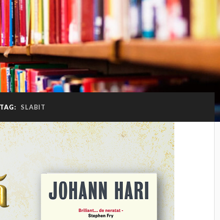
TAG:
SLABIT