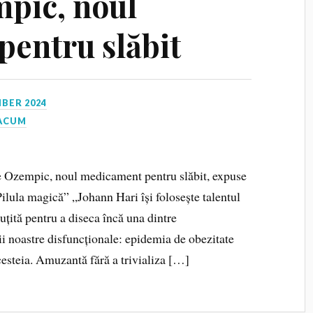
mpic, noul
entru slăbit
BER 2024
 ACUM
le Ozempic, noul medicament pentru slăbit, expuse
Pilula magică” „Johann Hari își folosește talentul
cuțită pentru a diseca încă una dintre
rii noastre disfuncționale: epidemia de obezitate
cesteia. Amuzantă fără a trivializa […]