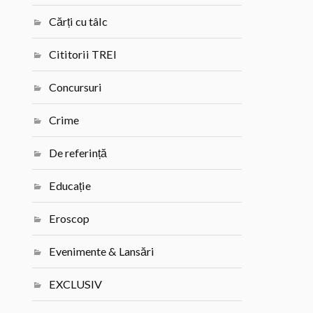
Cărți cu tâlc
Cititorii TREI
Concursuri
Crime
De referință
Educație
Eroscop
Evenimente & Lansări
EXCLUSIV