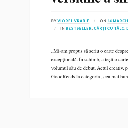
BY
VIOREL VRABIE
ON
14 MARCH
IN
BESTSELLER
,
CĂRȚI CU TÂLC
,
„Mi-am propus să scriu o carte despre 
excepțională. În schimb, a ieșit o car
volumul său de debut, Actul creativ, 
GoodReads la categoria „cea mai bună