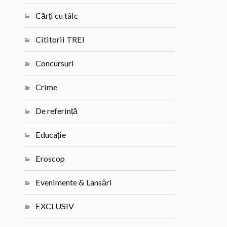
Cărți cu tâlc
Cititorii TREI
Concursuri
Crime
De referință
Educație
Eroscop
Evenimente & Lansări
EXCLUSIV