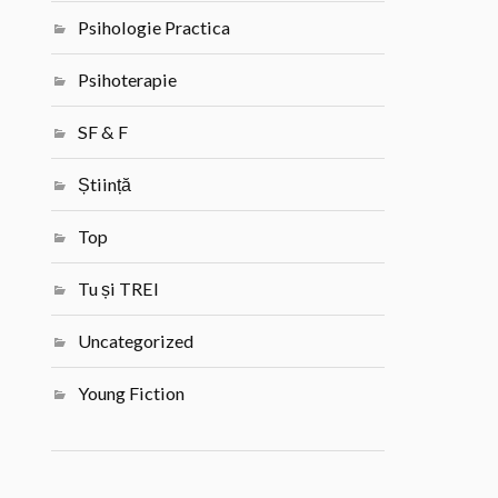
Psihologie Practica
Psihoterapie
SF & F
Știință
Top
Tu și TREI
Uncategorized
Young Fiction