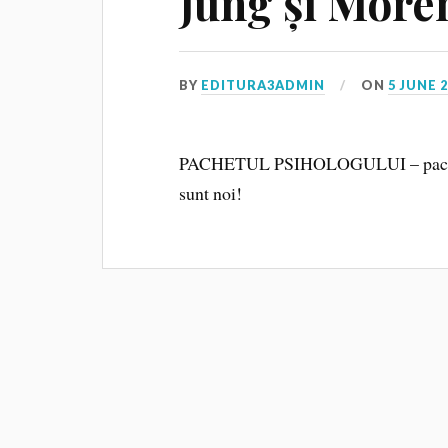
Jung și More
BY
EDITURA3ADMIN
ON
5 JUNE 
PACHETUL PSIHOLOGULUI – pachetul c
sunt noi!