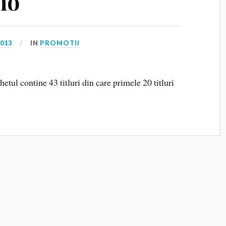
no
2013
IN
PROMOTII
ontine 43 titluri din care primele 20 titluri