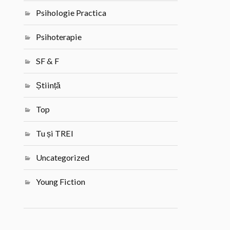
Psihologie Practica
Psihoterapie
SF & F
Știință
Top
Tu și TREI
Uncategorized
Young Fiction