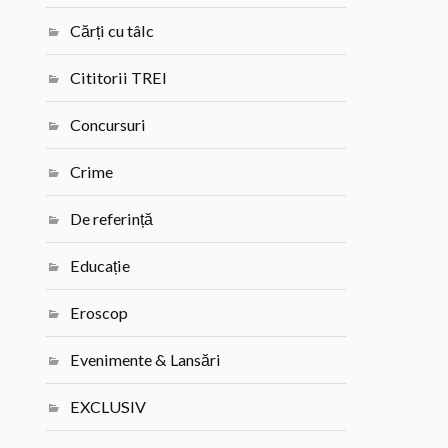
Cărți cu tâlc
Cititorii TREI
Concursuri
Crime
De referință
Educație
Eroscop
Evenimente & Lansări
EXCLUSIV