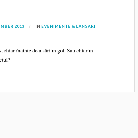
”
EMBER 2013
IN
EVENIMENTE & LANSĂRI
chiar înainte de a sări în gol. Sau chiar în
etul?