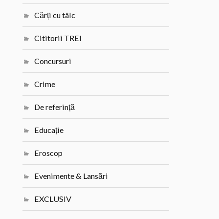
Cărți cu tâlc
Cititorii TREI
Concursuri
Crime
De referință
Educație
Eroscop
Evenimente & Lansări
EXCLUSIV