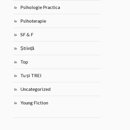
Psihologie Practica
Psihoterapie
SF & F
Știință
Top
Tu și TREI
Uncategorized
Young Fiction