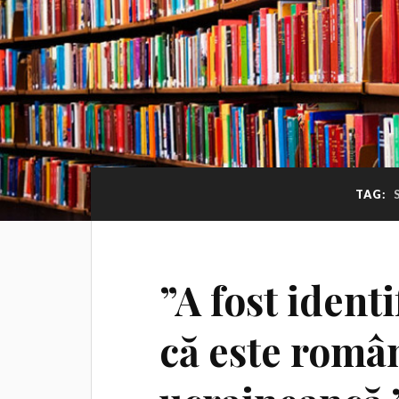
TAG:
”A fost ident
că este româ