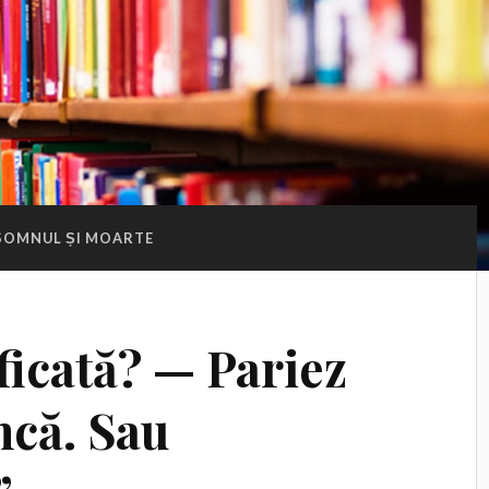
SOMNUL ȘI MOARTE
ificată? — Pariez
ncă. Sau