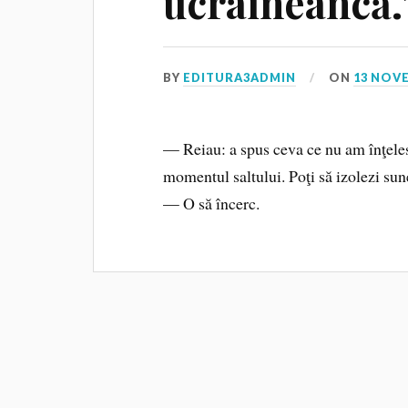
ucraineancă.
BY
EDITURA3ADMIN
ON
13 NOV
— Reiau: a spus ceva ce nu am înţeles, 
momentul saltului. Poţi să izolezi sun
— O să încerc.