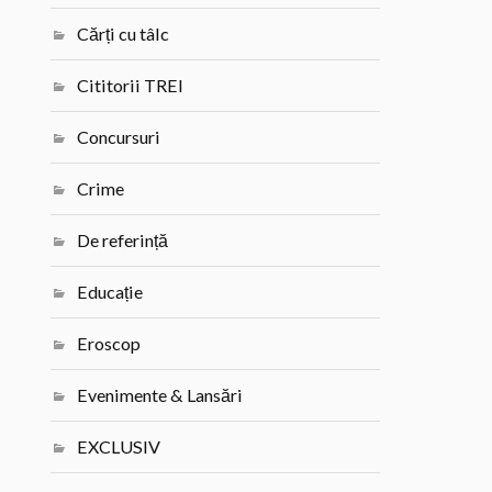
Cărți cu tâlc
Cititorii TREI
Concursuri
Crime
De referință
Educație
Eroscop
Evenimente & Lansări
EXCLUSIV