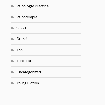
Psihologie Practica
Psihoterapie
SF & F
Știință
Top
Tu și TREI
Uncategorized
Young Fiction