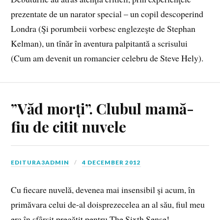
prezentate de un narator special – un copil descoperind
Londra (Şi porumbeii vorbesc englezeşte de Stephan
Kelman), un tînăr în aventura palpitantă a scrisului
(Cum am devenit un romancier celebru de Steve Hely).
”Văd morți”. Clubul mamă-
fiu de citit nuvele
EDITURA3ADMIN
4 DECEMBER 2012
Cu fiecare nuvelă, devenea mai insensibil şi acum, în
primăvara celui de-al doisprezecelea an al său, fiul meu
era în sfârşit pregătit pentru The Sixth Sense!