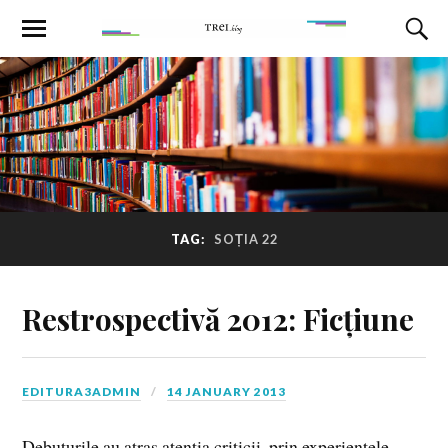
TAG:
SOȚIA 22
Restrospectivă 2012: Ficțiune
EDITURA3ADMIN
14 JANUARY 2013
Debuturile au atras atenţia criticii, prin experienţele