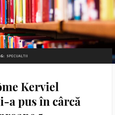
AG:
SPECUALTII
ôme Kerviel
i-a pus în cârcă