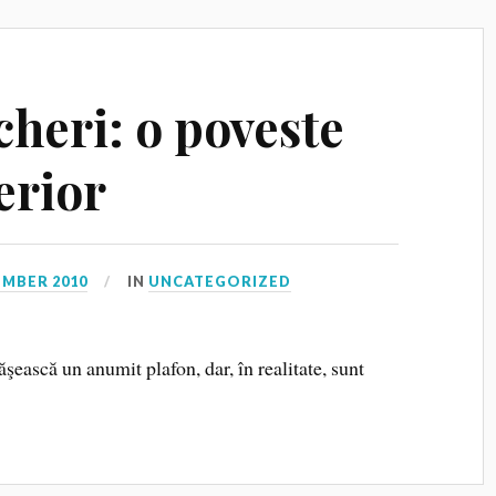
cheri: o poveste
erior
EMBER 2010
IN
UNCATEGORIZED
şească un anumit plafon, dar, în realitate, sunt