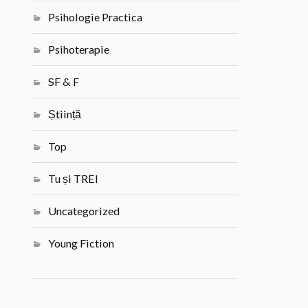
Psihologie Practica
Psihoterapie
SF & F
Știință
Top
Tu și TREI
Uncategorized
Young Fiction