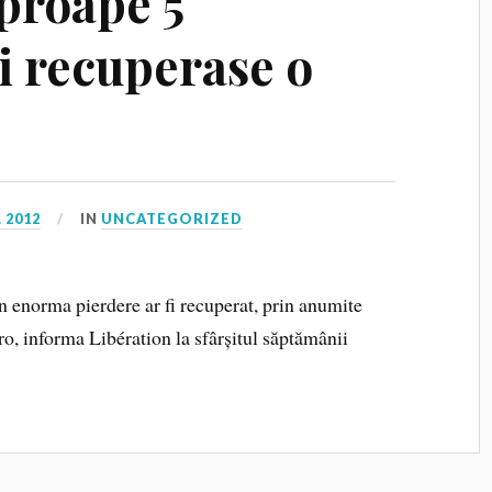
aproape 5
i recuperase o
 2012
IN
UNCATEGORIZED
in enorma pierdere ar fi recuperat, prin anumite
o, informa Libération la sfârșitul săptămânii