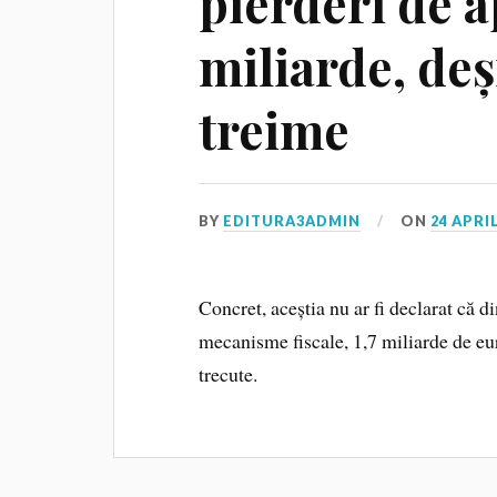
pierderi de 
miliarde, deș
treime
BY
EDITURA3ADMIN
ON
24 APRIL
Concret, aceștia nu ar fi declarat că d
mecanisme fiscale, 1,7 miliarde de eur
trecute.