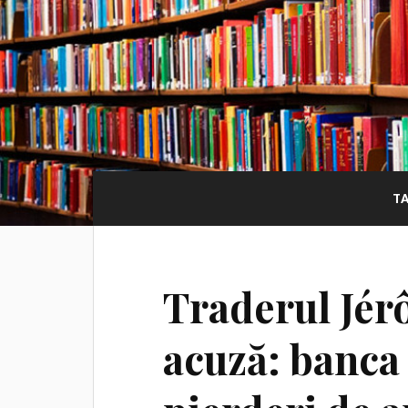
T
Traderul Jér
acuză: banca 