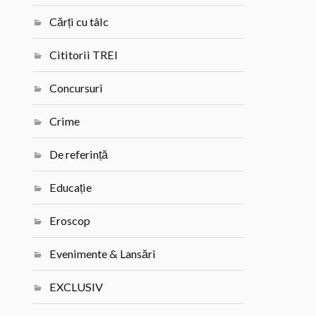
Cărți cu tâlc
Cititorii TREI
Concursuri
Crime
De referință
Educație
Eroscop
Evenimente & Lansări
EXCLUSIV