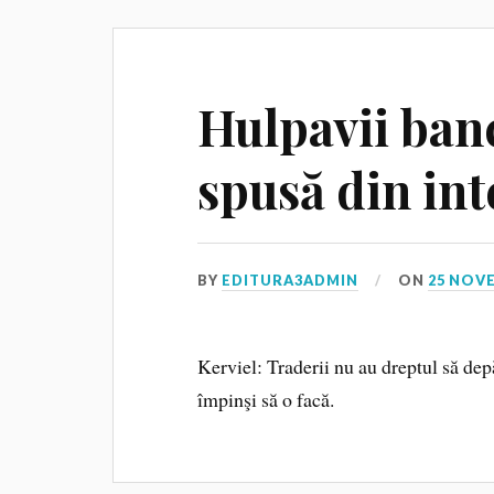
Hulpavii ban
spusă din int
BY
EDITURA3ADMIN
ON
25 NOV
Kerviel: Traderii nu au dreptul să depă
împinşi să o facă.