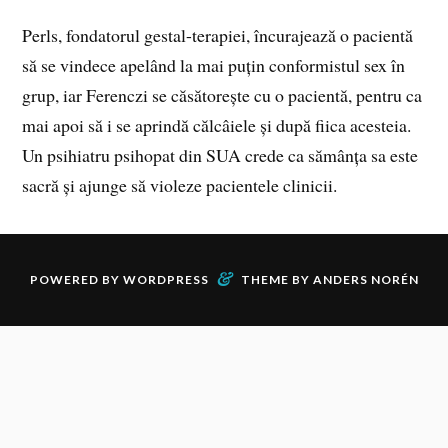
Perls, fondatorul gestal-terapiei, încurajează o pacientă
să se vindece apelând la mai puțin conformistul sex în
grup, iar Ferenczi se căsătorește cu o pacientă, pentru ca
mai apoi să i se aprindă călcâiele și după fiica acesteia.
Un psihiatru psihopat din SUA crede ca sămânța sa este
sacră și ajunge să violeze pacientele clinicii.
&
POWERED BY
WORDPRESS
THEME BY
ANDERS NORÉN