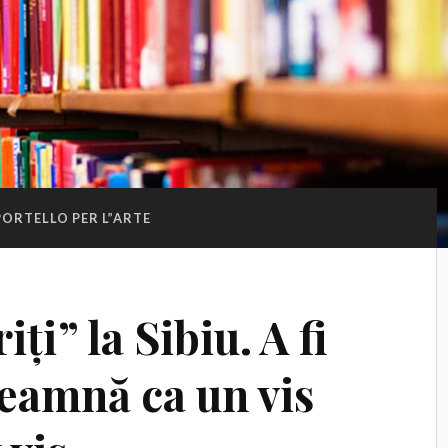
PORTELLO PER L”ARTE
iți” la Sibiu. A fi
seamnă ca un vis