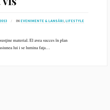
 vis
2013
IN
EVENIMENTE & LANSĂRI
,
LIFESTYLE
susţine material. El avea succes în plan
asiunea lui i se lumina faţa…