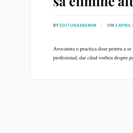
să elimine alt
BY
EDITURA3ADMIN
ON
2 APRIL 
Avocatura o practica doar pentru a se 
profesional, dar când vorbea despre p