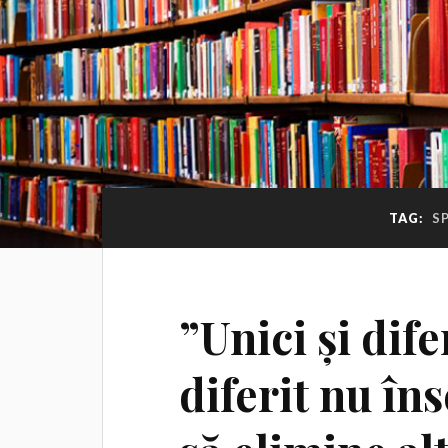
TAG:
S
”Unici și difer
diferit nu în