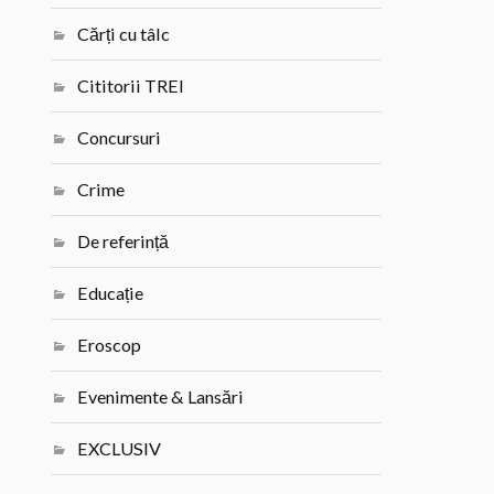
Cărți cu tâlc
Cititorii TREI
Concursuri
Crime
De referință
Educație
Eroscop
Evenimente & Lansări
EXCLUSIV