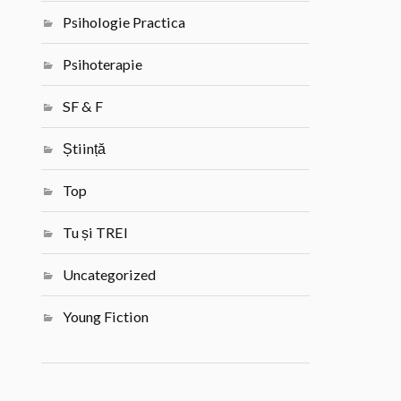
Psihologie Practica
Psihoterapie
SF & F
Știință
Top
Tu și TREI
Uncategorized
Young Fiction