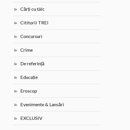
Cărți cu tâlc
Cititorii TREI
Concursuri
Crime
De referință
Educație
Eroscop
Evenimente & Lansări
EXCLUSIV