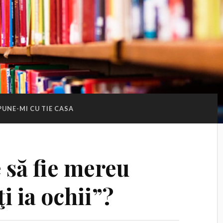
PUNE-MI CU TIE CASA
 să fie mereu
i ia ochii”?