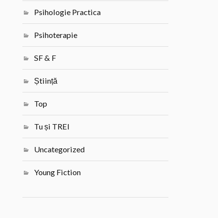
Psihologie Practica
Psihoterapie
SF & F
Știință
Top
Tu și TREI
Uncategorized
Young Fiction