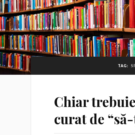
TAG:
S
Chiar trebuie
curat de “să-ţ