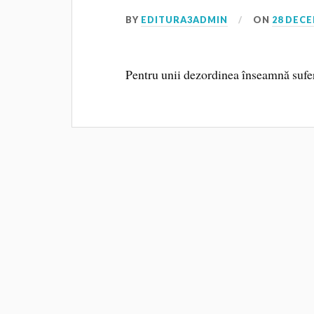
BY
EDITURA3ADMIN
ON
28 DECE
Pentru unii dezordinea înseamnă suferin