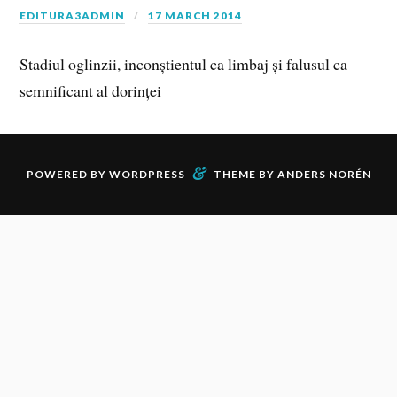
EDITURA3ADMIN
17 MARCH 2014
Stadiul oglinzii, inconștientul ca limbaj și falusul ca
semnificant al dorinței
&
POWERED BY
WORDPRESS
THEME BY
ANDERS NORÉN