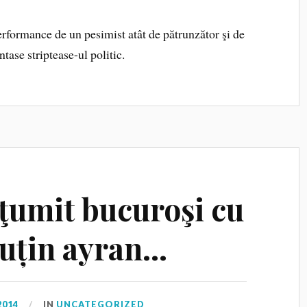
formance de un pesimist atât de pătrunzător şi de
ntase striptease-ul politic.
lţumit bucuroşi cu
puțin ayran…
2014
IN
UNCATEGORIZED