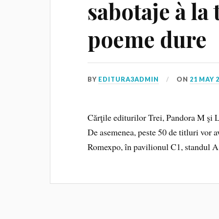
sabotaje à la 
poeme dure
BY
EDITURA3ADMIN
ON
21 MAY 
Cărţile editurilor Trei, Pandora M şi 
De asemenea, peste 50 de titluri vor a
Romexpo, în pavilionul C1, standul A