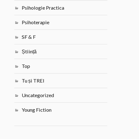
Psihologie Practica
Psihoterapie
SF & F
Știință
Top
Tu și TREI
Uncategorized
Young Fiction