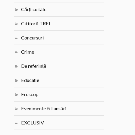
Cărți cu tâlc
Cititorii TREI
Concursuri
Crime
De referință
Educație
Eroscop
Evenimente & Lansări
EXCLUSIV