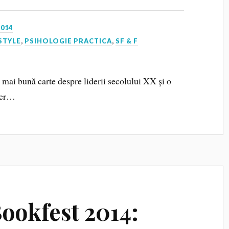
2014
STYLE
,
PSIHOLOGIE PRACTICA
,
SF & F
 mai bună carte despre liderii secolului XX și o
kner…
ookfest 2014: