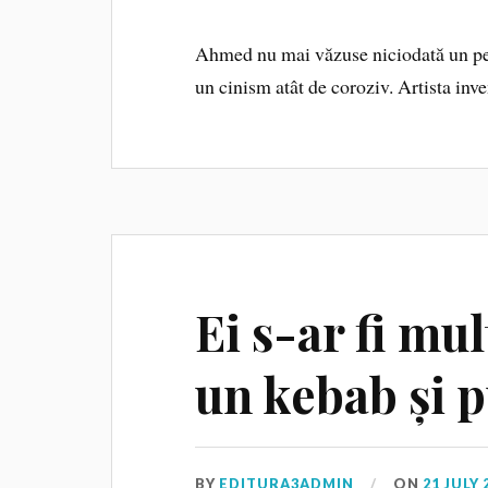
Ahmed nu mai văzuse niciodată un per
un cinism atât de coroziv. Artista inve
Ei s-ar fi mu
un kebab și 
BY
EDITURA3ADMIN
ON
21 JULY 