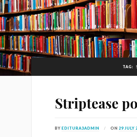
TAG:
Striptease po
BY
EDITURA3ADMIN
ON
29 JULY 