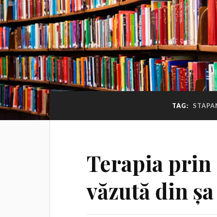
TAG:
STAPA
Terapia prin 
văzută din șa