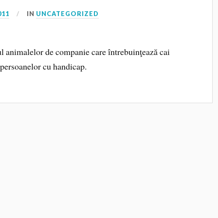
011
IN
UNCATEGORIZED
ul animalelor de companie care întrebuinţează cai
a persoanelor cu handicap.