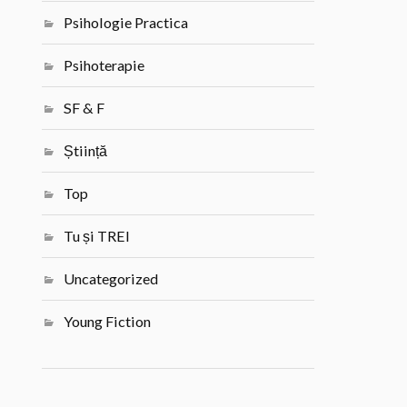
Psihologie Practica
Psihoterapie
SF & F
Știință
Top
Tu și TREI
Uncategorized
Young Fiction