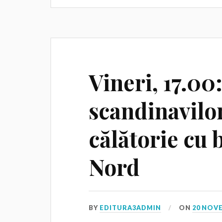
Vineri, 17.00
scandinavilor
călătorie cu 
Nord
BY
EDITURA3ADMIN
ON
20 NOV