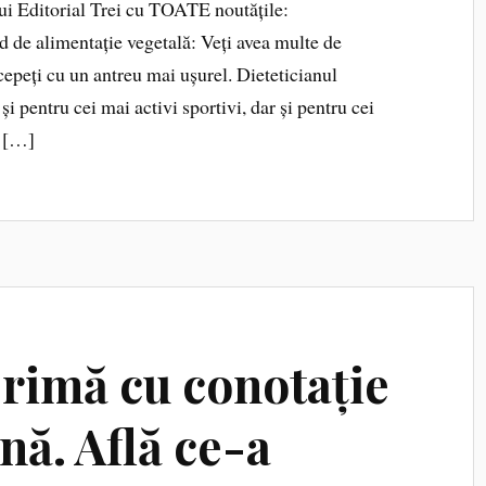
i Editorial Trei cu TOATE noutățile:
e alimentație vegetală: Veți avea multe de
epeți cu un antreu mai ușurel. Dieteticianul
și pentru cei mai activi sportivi, dar și pentru cei
, […]
Crimă cu conotație
nă. Află ce-a