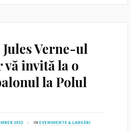
: Jules Verne-ul
 vă invită la o
balonul la Polul
EMBER 2013
IN
EVENIMENTE & LANSĂRI