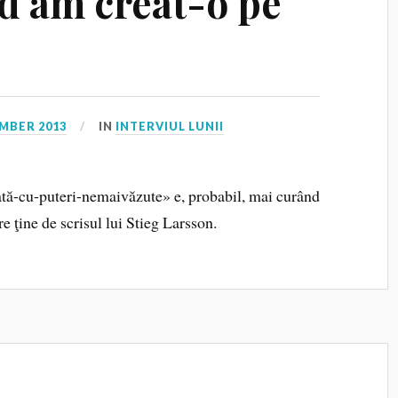
d am creat-o pe
MBER 2013
IN
INTERVIUL LUNII
tă-cu-puteri-nemaivăzute» e, probabil, mai curând
e ţine de scrisul lui Stieg Larsson.