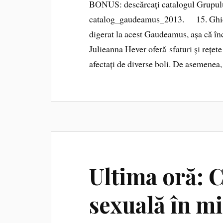
BONUS: descărcați catalogul Grupulu
catalog_gaudeamus_2013. 15. Ghid d
digerat la acest Gaudeamus, așa că înc
Julieanna Hever oferă sfaturi și rețete 
afectați de diverse boli. De asemenea
Ultima oră: 
sexuală în mi