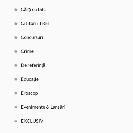
Cărți cu tâlc
Cititorii TREI
Concursuri
Crime
De referință
Educație
Eroscop
Evenimente & Lansări
EXCLUSIV