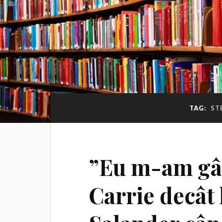
TAG:
ST
”Eu m-am gân
Carrie decât 