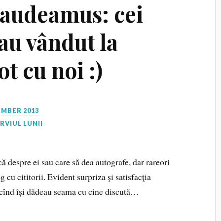
Gaudeamus: cei
au vândut la
ot cu noi :)
EMBER 2013
RVIUL LUNII
ă despre ei sau care să dea autografe, dar rareori
g cu cititorii. Evident surpriza şi satisfacţia
cînd îşi dădeau seama cu cine discută…