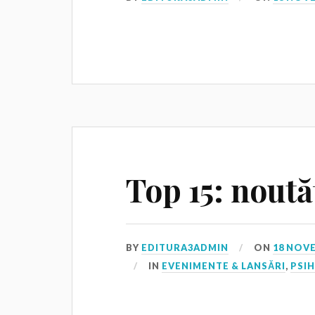
Top 15: nout
BY
EDITURA3ADMIN
ON
18 NOV
IN
EVENIMENTE & LANSĂRI
,
PSI