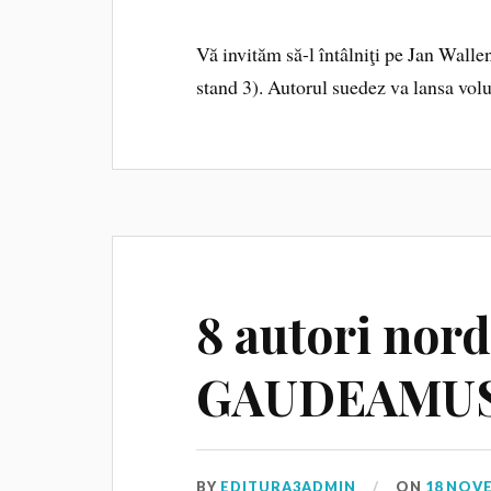
Vă invităm să-l întâlniţi pe Jan Wallen
stand 3). Autorul suedez va lansa vol
8 autori nordi
GAUDEAMUS 
BY
EDITURA3ADMIN
ON
18 NOV