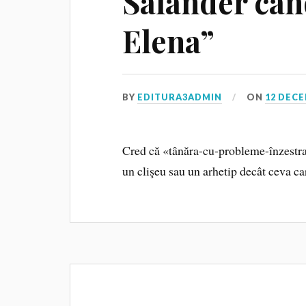
Salander cân
Elena”
BY
EDITURA3ADMIN
ON
12 DECE
Cred că «tânăra-cu-probleme-înzestra
un clişeu sau un arhetip decât ceva car