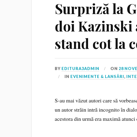
Surpriză la 
doi Kazinski 
stand cot la c
BY
EDITURA3ADMIN
ON
28 NOV
IN
EVENIMENTE & LANSĂRI
,
INTE
S-au mai văzut autori care să vorbeasc
un autor străin intră incognito în dialo
acestora din urmă era maximă atunci 