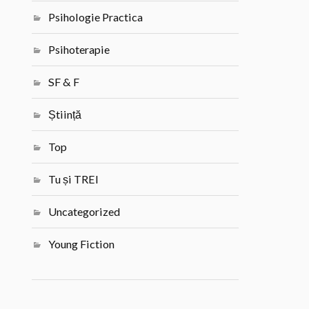
Psihologie Practica
Psihoterapie
SF & F
Știință
Top
Tu și TREI
Uncategorized
Young Fiction