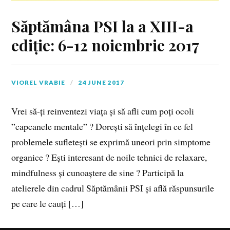
Săptămâna PSI la a XIII-a
ediție: 6-12 noiembrie 2017
VIOREL VRABIE
24 JUNE 2017
Vrei să-ți reinventezi viața și să afli cum poți ocoli
”capcanele mentale” ? Dorești să înțelegi în ce fel
problemele sufletești se exprimă uneori prin simptome
organice ? Ești interesant de noile tehnici de relaxare,
mindfulness și cunoaștere de sine ? Participă la
atelierele din cadrul Săptămânii PSI și află răspunsurile
pe care le cauți […]