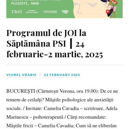
Programul de JOI la
Săptămâna PSI ┃ 24
februarie-2 martie, 2025
VIOREL VRABIE
22 FEBRUARY 2025
BUCUREȘTI (Cărturești Verona, ora 19.00): De ce ne
temem de ceilalți? Măștile psihologice ale anxietății
sociale. / Invitate: Camelia Cavadia – scriitoare, Adela
Marinescu – psihoterapeută / Cărți recomandate:
Măștile fricii – Camelia Cavadia; Cum să ne eliberăm