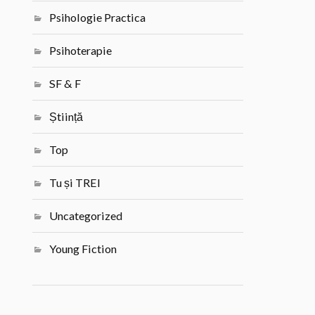
Psihologie Practica
Psihoterapie
SF & F
Știință
Top
Tu și TREI
Uncategorized
Young Fiction