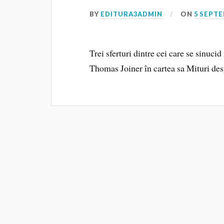
BY
EDITURA3ADMIN
ON
5 SEPTE
Trei sferturi dintre cei care se sinuci
Thomas Joiner în cartea sa Mituri des