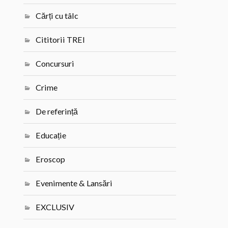
Cărți cu tâlc
Cititorii TREI
Concursuri
Crime
De referință
Educație
Eroscop
Evenimente & Lansări
EXCLUSIV