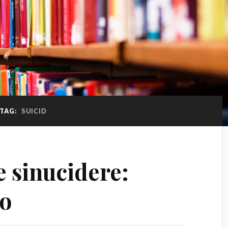
TAG:
SUICID
e sinucidere:
io