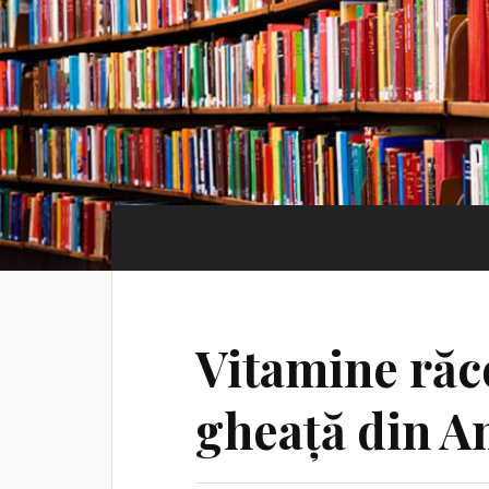
Vitamine răc
gheață din A