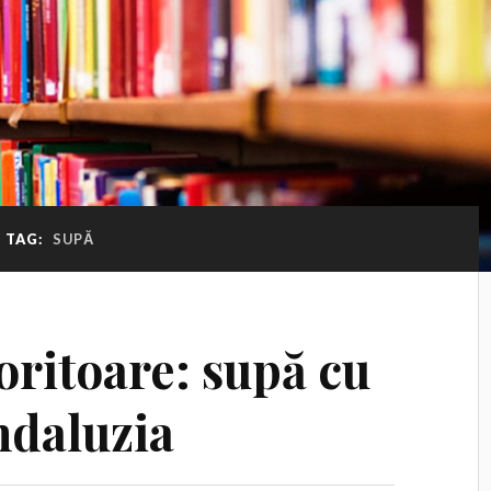
TAG:
SUPĂ
oritoare: supă cu
ndaluzia