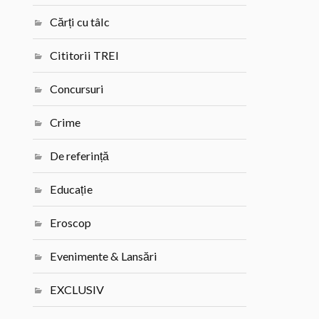
Cărți cu tâlc
Cititorii TREI
Concursuri
Crime
De referință
Educație
Eroscop
Evenimente & Lansări
EXCLUSIV