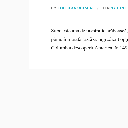
BY
EDITURA3ADMIN
ON
17 JUNE
Supa este una de inspiraţie arăbească,
pâine înmuiată (astăzi, ingredient opţi
Columb a descoperit America, în 149