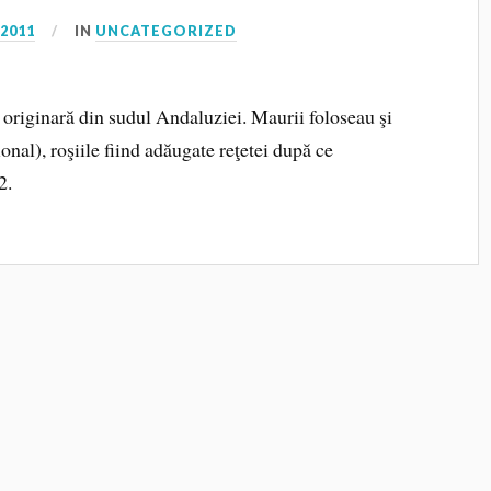
 2011
IN
UNCATEGORIZED
 originară din sudul Andaluziei. Maurii foloseau şi
onal), roşiile fiind adăugate reţetei după ce
2.