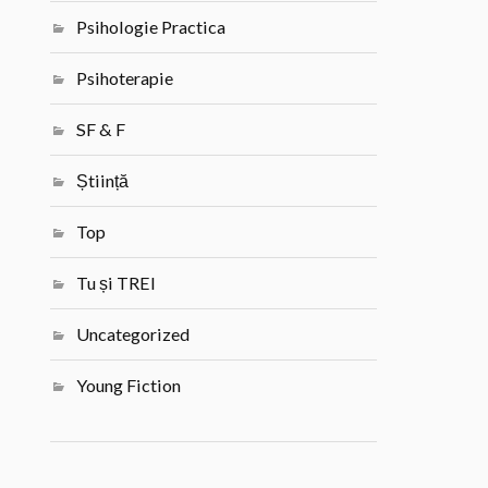
Psihologie Practica
Psihoterapie
SF & F
Știință
Top
Tu și TREI
Uncategorized
Young Fiction