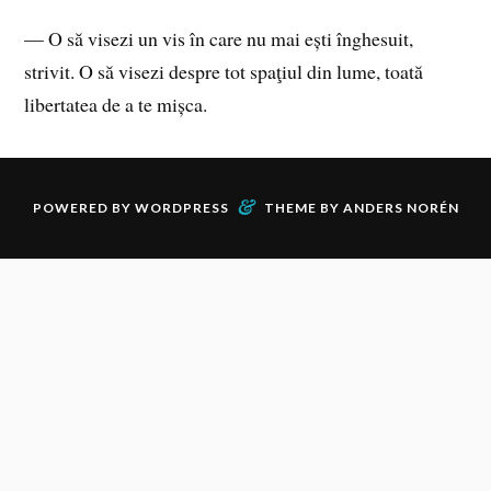
— O să visezi un vis în care nu mai ești înghesuit,
strivit. O să visezi despre tot spaţiul din lume, toată
libertatea de a te mișca.
&
POWERED BY
WORDPRESS
THEME BY
ANDERS NORÉN