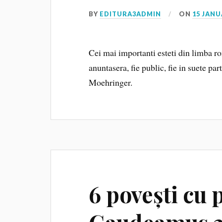
BY
EDITURA3ADMIN
ON
15 JANU
Cei mai importanti esteti din limba r
anuntasera, fie public, fie in suete part
Moehringer.
6 povești cu p