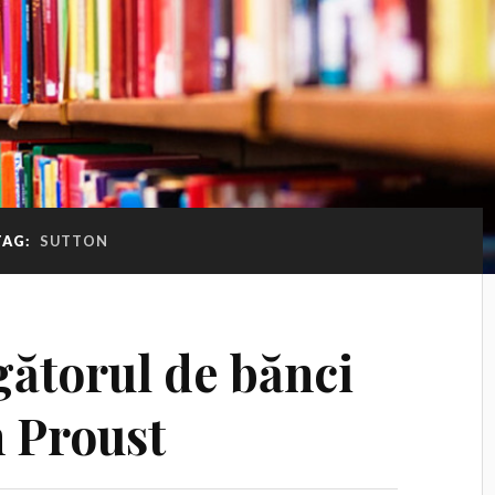
TAG:
SUTTON
gătorul de bănci
n Proust