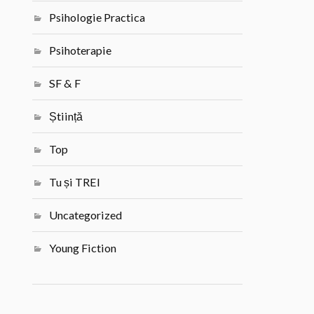
Psihologie Practica
Psihoterapie
SF & F
Știință
Top
Tu și TREI
Uncategorized
Young Fiction