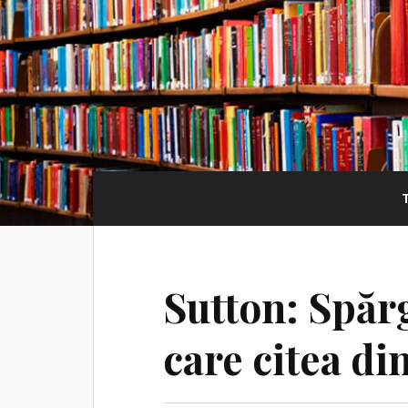
Sutton: Spăr
care citea di