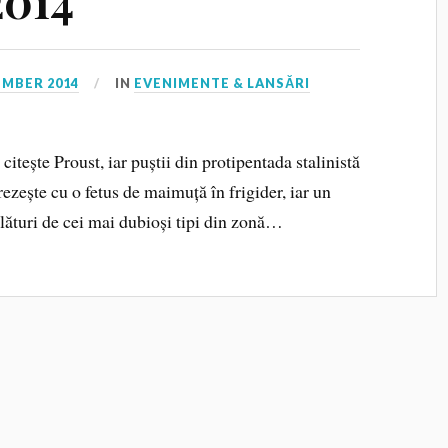
2014
EMBER 2014
IN
EVENIMENTE & LANSĂRI
itește Proust, iar puștii din protipentada stalinistă
rezește cu o fetus de maimuță în frigider, iar un
alături de cei mai dubioși tipi din zonă…