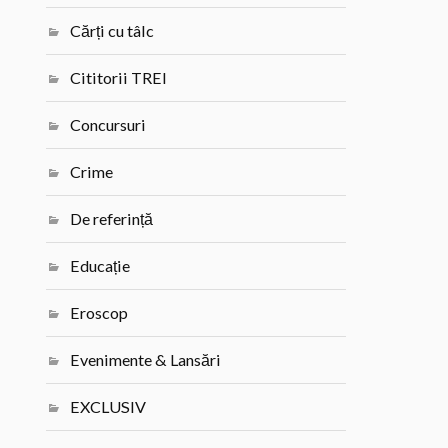
Cărți cu tâlc
Cititorii TREI
Concursuri
Crime
De referință
Educație
Eroscop
Evenimente & Lansări
EXCLUSIV