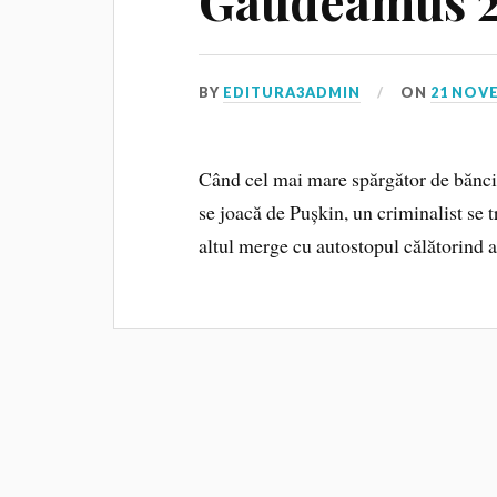
Gaudeamus 
BY
EDITURA3ADMIN
ON
21 NOV
Când cel mai mare spărgător de bănci c
se joacă de Pușkin, un criminalist se t
altul merge cu autostopul călătorind 