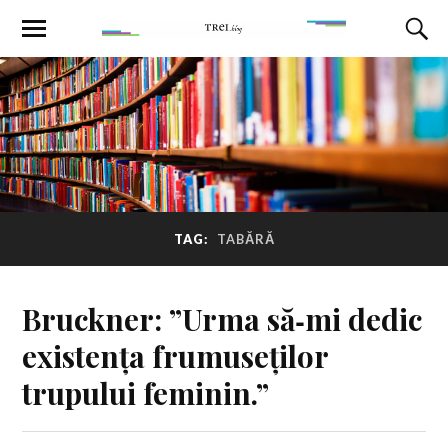
TAG:
TABĂRĂ
Bruckner: ”Urma să‑mi dedic
existența frumuseților
trupului feminin.”